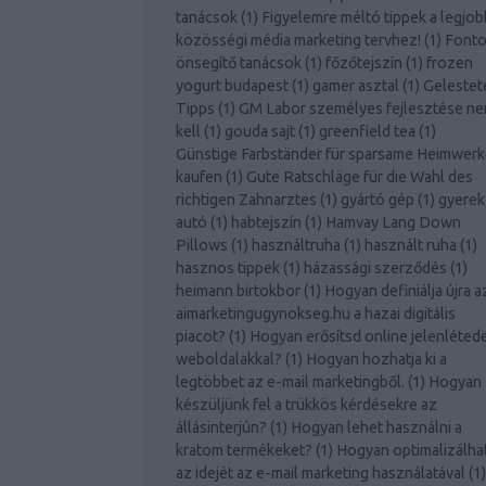
tanácsok
(
1
)
Figyelemre méltó tippek a legjob
közösségi média marketing tervhez!
(
1
)
Font
önsegítő tanácsok
(
1
)
főzőtejszín
(
1
)
frozen
yogurt budapest
(
1
)
gamer asztal
(
1
)
Gelestet
Tipps
(
1
)
GM Labor személyes fejlesztése n
kell
(
1
)
gouda sajt
(
1
)
greenfield tea
(
1
)
Günstige Farbständer für sparsame Heimwerk
kaufen
(
1
)
Gute Ratschläge für die Wahl des
richtigen Zahnarztes
(
1
)
gyártó gép
(
1
)
gyerek
autó
(
1
)
habtejszín
(
1
)
Hamvay Lang Down
Pillows
(
1
)
használtruha
(
1
)
használt ruha
(
1
)
hasznos tippek
(
1
)
házassági szerződés
(
1
)
heimann birtokbor
(
1
)
Hogyan definiálja újra a
aimarketingugynokseg.hu a hazai digitális
piacot?
(
1
)
Hogyan erősítsd online jelenléted
weboldalakkal?
(
1
)
Hogyan hozhatja ki a
legtöbbet az e-mail marketingből.
(
1
)
Hogyan
készüljünk fel a trükkös kérdésekre az
állásinterjún?
(
1
)
Hogyan lehet használni a
kratom termékeket?
(
1
)
Hogyan optimalizálhat
az idejét az e-mail marketing használatával
(
1
)