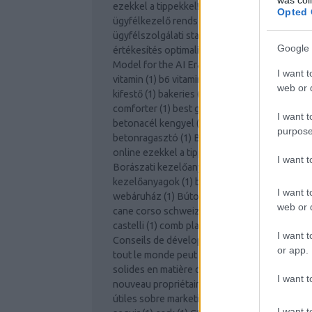
ezekkel a tippekkel!
(
1
)
A statisztikázható
Opted 
ügyfélkezelő rendszerek szerepe az
ügyfélszolgálati statisztikák és telefonos
Google 
értékesítés optimalizálásában
(
1
)
A Strategic
Model for the AI Era
(
1
)
A tudás hatalom
(
1
)
b
I want t
vitamin
(
1
)
b6 vitamin
(
1
)
badacsony
(
1
)
bagoly
web or d
kifestő
(
1
)
bakeries
(
1
)
barcelona
(
1
)
best
comforter
(
1
)
best goose down comforter
(
1
)
I want t
betonacél kengyel
(
1
)
betonelem
(
1
)
purpose
betonragasztó
(
1
)
Biztonságosan vásároljon
online ezekkel a tippekkel és trükkökkel
(
1
)
I want 
Borászati kezelőanyagok
(
1
)
borászati
kezelőanyagok
(
1
)
brut
(
1
)
budapest
(
1
)
Bútor
I want t
webáruház
(
1
)
Bútor webshop
(
1
)
b vitamin
(
1
web or d
cane corso schweiz
(
1
)
carpet cleaner
(
2
)
castelli
(
1
)
comb plasztika
(
1
)
Concernant
(
1
)
I want t
Conseils de développement personnel que
or app.
tout le monde peut essayer !
(
1
)
Conseils
solides en matière demail marketing pour le
I want t
nouveau propriétaire dentreprise !
(
1
)
Consej
útiles sobre marketing en Facebook fáciles d
I want t