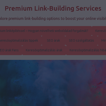
Premium Link-Building Services
lore premium link-building options to boost your online visibil
ium linképítéssel – Hogyan növelheti weboldalad forgalmát?
Kereső
eresőoptimalizálás tippek
SEO árak
SEO szolgáltatás
Mi
EO árak Fans
Keresőoptimalizálás árak
Keresőoptimalizálás hib