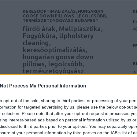
KERESŐOPTIMALIZÁLÁS, HUNGARIAN
K
GOOSE DOWN PILLOWS, LEGOLCSÓBB,
TERMÉSZETGYÓGYÁSZ BUDAPEST
Ke
fürdő árak, Mellplasztika,
ü
Fogyókúra, Upholstery
cleaning,
F
keresőoptimalizálás,
hungarian goose down
pillows, legolcsóbb,
B
természetgyógyász
A 
budapest
35
A
Not Process My Personal Information
M
keresőmarketing ügynökség
a
Mellplasztika
Fogyókúra
reblog
to opt-out of the sale, sharing to third parties, or processing of your per
E
Upholstery cleaning in Cork
formation for targeted advertising by us, please use the below opt-out s
n
keresooptimalizalas budapest
hamvay
r selection. Please note that after your opt-out request is processed y
o
lang
keresooptimalizalasarak
legolcsobb
eing interest-based ads based on personal information utilized by us or
h
disclosed to third parties prior to your opt-out. You may separately opt-
természetgyógyász Budapest
fürdő árak,
é
losure of your personal information by third parties on the IAB’s list of
Mellplasztika, Fogyókúra, Upholstery cleaning,