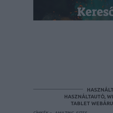
Keres
HASZNÁLT
HASZNÁLTAUTÓ, W
TABLET WEBÁRU
CÍMKÉK
»
_AMAZING_SITES