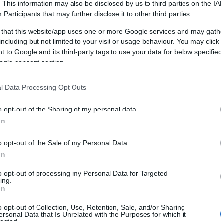
. This information may also be disclosed by us to third parties on the
IA
keresőoptimalizálás, hungarian goose down
Participants
that may further disclose it to other third parties.
pillows, legolcsóbb, természetgyógyász
budapest
 that this website/app uses one or more Google services and may gath
de
including but not limited to your visit or usage behaviour. You may click 
Onlinemarketing101
F
 to Google and its third-party tags to use your data for below specifi
Keresőmarketing Budpest,
y
ogle consent section.
keresőoptimalizálás
RS
b
fogalmak, webáruház
A
l Data Processing Opt Outs
készítés
b
o opt-out of the Sharing of my personal data.
Onlinemarketing101
In
Keresőoptimalizálás
o opt-out of the Sale of my Personal Data.
Budpest
keresőoptimalizálás
In
fogalmak
to opt-out of processing my Personal Data for Targeted
e
Keresooptimalizalasbudapes
ing.
In
t
keresőoptimalizálás eblog
1
)
o opt-out of Collection, Use, Retention, Sale, and/or Sharing
Keresőoptimalizálás 2019
ersonal Data that Is Unrelated with the Purposes for which it
lected.