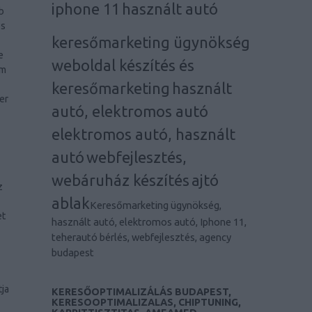
iphone 11
használt autó
b
os
keresőmarketing ügynökség
e
weboldal készítés és
em
keresőmarketing
használt
er
autó, elektromos autó
elektromos autó, használt
autó
webfejlesztés,
webáruház készítés
ajtó
z
ablak
Keresőmarketing ügynökség,
et
használt autó, elektromos autó, Iphone 11,
teherautó bérlés, webfejlesztés, agency
budapest
ja
KERESŐOPTIMALIZÁLÁS BUDAPEST,
KERESOOPTIMALIZALAS, CHIPTUNING,