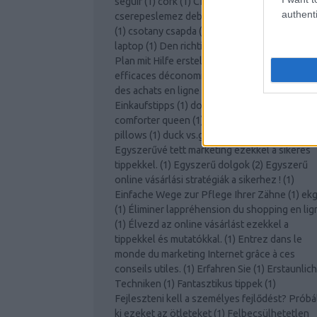
seguir
(
1
)
cork
(
1
)
CRM rendszer
(
1
)
authenti
cserepeslemez debrecen
(
1
)
csontvelő dagan
(
1
)
csotany csapda
(
1
)
csúszó csomó
(
1
)
dell
laptop
(
1
)
Den richtigen Internet-Marketing-
Plan mit Hilfe erstellen
(
1
)
Des moyens
efficaces déconomiser de largent en faisant
des achats en ligne
(
1
)
Die Online-
Einkaufstipps
(
1
)
down comforter
(
1
)
down
comforter queen
(
1
)
down feathers
(
1
)
down
pillows
(
1
)
duck vs.goose
(
1
)
egyéni mutatók
(
Egyszerűvé tett marketing ezekkel a sikeres
tippekkel.
(
1
)
Egyszerű dolgok
(
2
)
Egyszerű
online vásárlási stratégiák a sikerhez !
(
1
)
Einfache Wege zur Pflege Ihrer Zähne
(
1
)
ek
(
1
)
Éliminer lappréhension du shopping en lig
(
1
)
Élvezd az online vásárlást ezekkel a
tippekkel és mutatókkal.
(
1
)
Entrez dans le
monde du marketing Internet grâce à ces
conseils utiles.
(
1
)
Erfahren Sie
(
1
)
Erstaunlic
Techniken
(
1
)
Fantasztikus tippek
(
1
)
Fejleszteni kell a személyes fejlődést? Próbá
ki ezeket az ötleteket
(
1
)
Felbecsülhetetlen