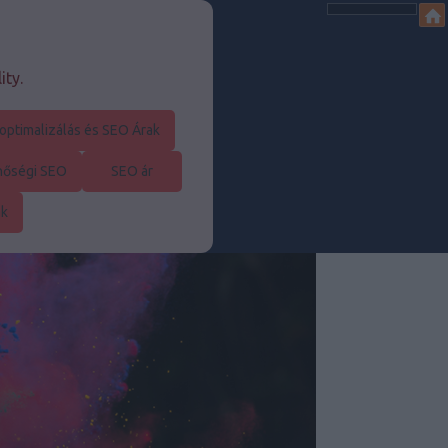
ity.
optimalizálás és SEO Árak
nőségi SEO
SEO ár
ák