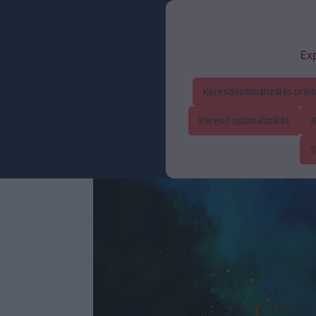
Exp
Keresőoptimalizálás prém
Kereső optimalizálás
K
S