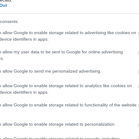
zugló keresőoptimalizálás
Out
lépésről lépésre
árak
consents
keresőoptimalizálás
kereső
1
o allow Google to enable storage related to advertising like cookies on
optimalizálás
webáruház
evice identifiers in apps.
készítés
Onlinemarketing101
o allow my user data to be sent to Google for online advertising
Keresőoptimalizálás Budpest,
s.
keresőoptimalizálás fogalmak, webáruház
készítés
to allow Google to send me personalized advertising.
Samsung, Huawei, Iphone
o allow Google to enable storage related to analytics like cookies on
mobiltelefonok, Laptop,
)
evice identifiers in apps.
Notebook akció: Asus, Acer,
Lenovo, HP, smart full hd tv,
o allow Google to enable storage related to functionality of the website
Xbox, PS5
mobile telefon
Notebook és laptop
o allow Google to enable storage related to personalization.
os
Samsung mobiltelefon
Asus Hp laptop
e
iphone okostelefon
Huawei
Smart full hd tv
o allow Google to enable storage related to security, including