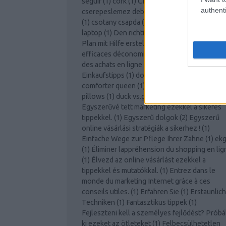
seguir
(
1
)
cork
(
1
)
CRM rendszer
(
1
)
authenti
cserepeslemez debrecen
(
1
)
csontvelő dagan
(
1
)
csotany csapda
(
1
)
csúszó csomó
(
1
)
dell
laptop
(
1
)
Den richtigen Internet-Marketing-
Plan mit Hilfe erstellen
(
1
)
Des moyens
efficaces déconomiser de largent en faisant
des achats en ligne
(
1
)
Die Online-
Einkaufstipps
(
1
)
down comforter
(
1
)
down
comforter queen
(
1
)
down feathers
(
1
)
down
pillows
(
1
)
duck vs.goose
(
1
)
egyéni mutatók
(
Egyszerűvé tett marketing ezekkel a sikeres
tippekkel.
(
1
)
Egyszerű dolgok
(
2
)
Egyszerű
online vásárlási stratégiák a sikerhez !
(
1
)
Einfache Wege zur Pflege Ihrer Zähne
(
1
)
ek
(
1
)
Éliminer lappréhension du shopping en lig
(
1
)
Élvezd az online vásárlást ezekkel a
tippekkel és mutatókkal.
(
1
)
Entrez dans le
monde du marketing Internet grâce à ces
conseils utiles.
(
1
)
Erfahren Sie
(
1
)
Erstaunlic
Techniken
(
1
)
Fantasztikus tippek
(
1
)
Fejleszteni kell a személyes fejlődést? Próbá
ki ezeket az ötleteket
(
1
)
Felbecsülhetetlen