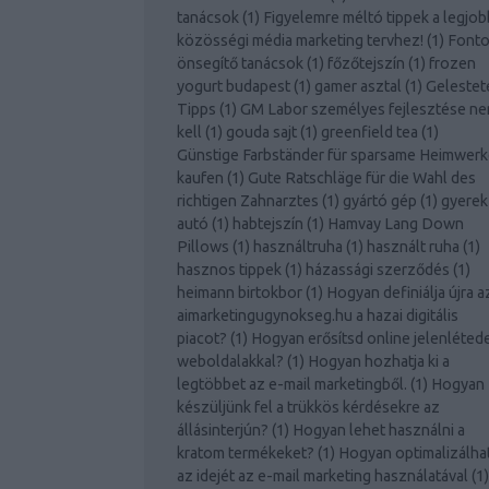
tanácsok
(
1
)
Figyelemre méltó tippek a legjob
közösségi média marketing tervhez!
(
1
)
Font
önsegítő tanácsok
(
1
)
főzőtejszín
(
1
)
frozen
yogurt budapest
(
1
)
gamer asztal
(
1
)
Gelestet
Tipps
(
1
)
GM Labor személyes fejlesztése n
kell
(
1
)
gouda sajt
(
1
)
greenfield tea
(
1
)
Günstige Farbständer für sparsame Heimwerk
kaufen
(
1
)
Gute Ratschläge für die Wahl des
richtigen Zahnarztes
(
1
)
gyártó gép
(
1
)
gyerek
autó
(
1
)
habtejszín
(
1
)
Hamvay Lang Down
Pillows
(
1
)
használtruha
(
1
)
használt ruha
(
1
)
hasznos tippek
(
1
)
házassági szerződés
(
1
)
heimann birtokbor
(
1
)
Hogyan definiálja újra a
aimarketingugynokseg.hu a hazai digitális
piacot?
(
1
)
Hogyan erősítsd online jelenléted
weboldalakkal?
(
1
)
Hogyan hozhatja ki a
legtöbbet az e-mail marketingből.
(
1
)
Hogyan
készüljünk fel a trükkös kérdésekre az
állásinterjún?
(
1
)
Hogyan lehet használni a
kratom termékeket?
(
1
)
Hogyan optimalizálhat
az idejét az e-mail marketing használatával
(
1
)