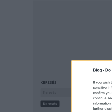
Blog -
Do 
If you wish 
KERESÉS
sensitive in
confirm you
continue se
information 
further disc