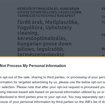
KERESŐOPTIMALIZÁLÁS, HUNGARIAN
K
GOOSE DOWN PILLOWS, LEGOLCSÓBB,
TERMÉSZETGYÓGYÁSZ BUDAPEST
Ke
fürdő árak, Mellplasztika,
ü
Fogyókúra, Upholstery
cleaning,
F
keresőoptimalizálás,
hungarian goose down
pillows, legolcsóbb,
B
természetgyógyász
A 
budapest
35
A
Not Process My Personal Information
M
keresőmarketing ügynökség
a
Mellplasztika
Fogyókúra
reblog
to opt-out of the sale, sharing to third parties, or processing of your per
E
Upholstery cleaning in Cork
formation for targeted advertising by us, please use the below opt-out s
n
keresooptimalizalas budapest
hamvay
r selection. Please note that after your opt-out request is processed y
o
lang
keresooptimalizalasarak
legolcsobb
eing interest-based ads based on personal information utilized by us or
h
disclosed to third parties prior to your opt-out. You may separately opt-
természetgyógyász Budapest
fürdő árak,
é
losure of your personal information by third parties on the IAB’s list of
Mellplasztika, Fogyókúra, Upholstery cleaning,