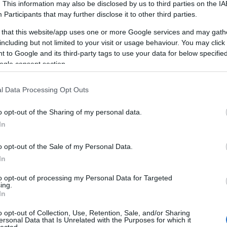
. This information may also be disclosed by us to third parties on the
IA
keresőoptimalizálás, hungarian goose down
Participants
that may further disclose it to other third parties.
pillows, legolcsóbb, természetgyógyász
budapest
 that this website/app uses one or more Google services and may gath
de
including but not limited to your visit or usage behaviour. You may click 
Onlinemarketing101
F
 to Google and its third-party tags to use your data for below specifi
Keresőmarketing Budpest,
y
ogle consent section.
keresőoptimalizálás
RS
b
fogalmak, webáruház
A
l Data Processing Opt Outs
készítés
b
o opt-out of the Sharing of my personal data.
Onlinemarketing101
In
Keresőoptimalizálás
o opt-out of the Sale of my Personal Data.
Budpest
keresőoptimalizálás
In
fogalmak
to opt-out of processing my Personal Data for Targeted
e
Keresooptimalizalasbudapes
ing.
In
t
keresőoptimalizálás eblog
1
)
o opt-out of Collection, Use, Retention, Sale, and/or Sharing
Keresőoptimalizálás 2019
ersonal Data that Is Unrelated with the Purposes for which it
lected.