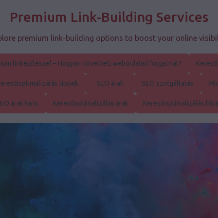
Premium Link-Building Services
lore premium link-building options to boost your online visibil
ium linképítéssel – Hogyan növelheti weboldalad forgalmát?
Kereső
eresőoptimalizálás tippek
SEO árak
SEO szolgáltatás
Mi
EO árak Fans
Keresőoptimalizálás árak
Keresőoptimalizálás hib