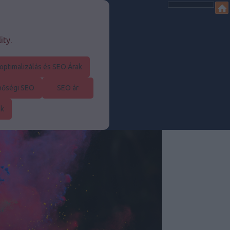
ity.
optimalizálás és SEO Árak
nőségi SEO
SEO ár
ák