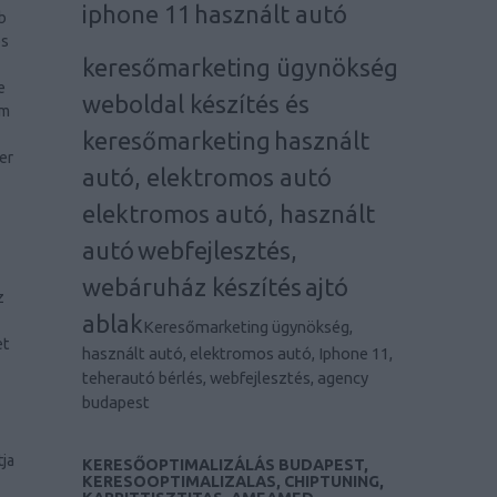
iphone 11
használt autó
b
os
keresőmarketing ügynökség
e
weboldal készítés és
em
keresőmarketing
használt
er
autó, elektromos autó
elektromos autó, használt
autó
webfejlesztés,
webáruház készítés
ajtó
z
ablak
Keresőmarketing ügynökség,
et
használt autó, elektromos autó, Iphone 11,
teherautó bérlés, webfejlesztés, agency
budapest
ja
KERESŐOPTIMALIZÁLÁS BUDAPEST,
KERESOOPTIMALIZALAS, CHIPTUNING,