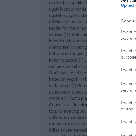
ezekkel a tippekkel!
(
1
)
A statisztikázható
Opted 
ügyfélkezelő rendszerek szerepe az
ügyfélszolgálati statisztikák és telefonos
Google 
értékesítés optimalizálásában
(
1
)
A Strategic
Model for the AI Era
(
1
)
A tudás hatalom
(
1
)
b
I want t
vitamin
(
1
)
b6 vitamin
(
1
)
badacsony
(
1
)
bagoly
web or d
kifestő
(
1
)
bakeries
(
1
)
barcelona
(
1
)
best
comforter
(
1
)
best goose down comforter
(
1
)
I want t
betonacél kengyel
(
1
)
betonelem
(
1
)
purpose
betonragasztó
(
1
)
Biztonságosan vásároljon
online ezekkel a tippekkel és trükkökkel
(
1
)
I want 
Borászati kezelőanyagok
(
1
)
borászati
kezelőanyagok
(
1
)
brut
(
1
)
budapest
(
1
)
Bútor
I want t
webáruház
(
1
)
Bútor webshop
(
1
)
b vitamin
(
1
web or d
cane corso schweiz
(
1
)
carpet cleaner
(
2
)
castelli
(
1
)
comb plasztika
(
1
)
Concernant
(
1
)
I want t
Conseils de développement personnel que
or app.
tout le monde peut essayer !
(
1
)
Conseils
solides en matière demail marketing pour le
I want t
nouveau propriétaire dentreprise !
(
1
)
Consej
útiles sobre marketing en Facebook fáciles d
I want t