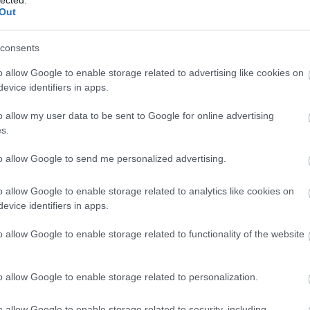
zugló keresőoptimalizálás
Out
lépésről lépésre
árak
consents
keresőoptimalizálás
kereső
1
o allow Google to enable storage related to advertising like cookies on
optimalizálás
webáruház
evice identifiers in apps.
készítés
Onlinemarketing101
o allow my user data to be sent to Google for online advertising
Keresőoptimalizálás Budpest,
s.
keresőoptimalizálás fogalmak, webáruház
készítés
to allow Google to send me personalized advertising.
Samsung, Huawei, Iphone
o allow Google to enable storage related to analytics like cookies on
mobiltelefonok, Laptop,
)
evice identifiers in apps.
Notebook akció: Asus, Acer,
Lenovo, HP, smart full hd tv,
o allow Google to enable storage related to functionality of the website
Xbox, PS5
mobile telefon
Notebook és laptop
o allow Google to enable storage related to personalization.
os
Samsung mobiltelefon
Asus Hp laptop
e
iphone okostelefon
Huawei
Smart full hd tv
o allow Google to enable storage related to security, including