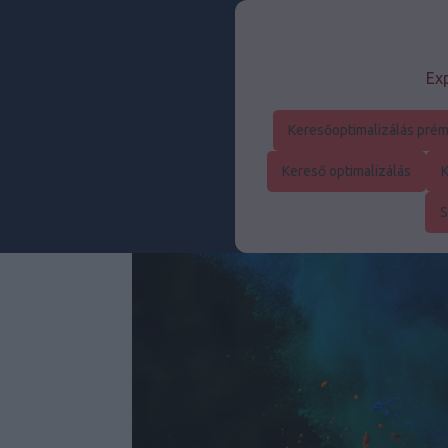
Exp
Keresőoptimalizálás prém
Kereső optimalizálás
K
S