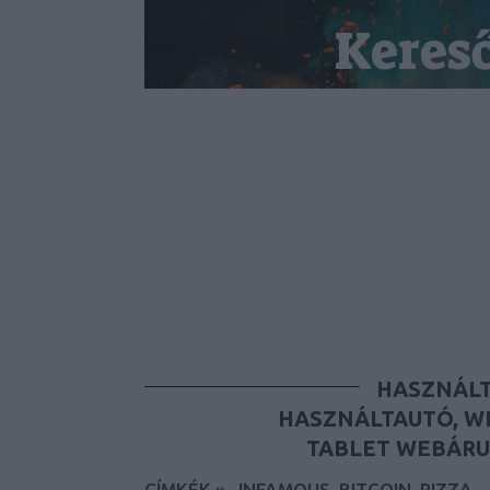
Keres
HASZNÁLT
HASZNÁLTAUTÓ, W
TABLET WEBÁRU
CÍMKÉK
»
_INFAMOUS_BITCOIN_PIZZA