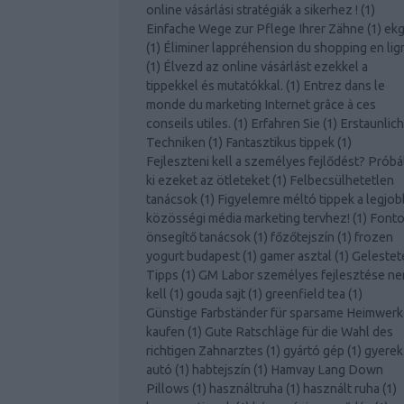
online vásárlási stratégiák a sikerhez !
(
1
)
Einfache Wege zur Pflege Ihrer Zähne
(
1
)
ek
(
1
)
Éliminer lappréhension du shopping en lig
(
1
)
Élvezd az online vásárlást ezekkel a
tippekkel és mutatókkal.
(
1
)
Entrez dans le
monde du marketing Internet grâce à ces
conseils utiles.
(
1
)
Erfahren Sie
(
1
)
Erstaunlic
Techniken
(
1
)
Fantasztikus tippek
(
1
)
Fejleszteni kell a személyes fejlődést? Próbá
ki ezeket az ötleteket
(
1
)
Felbecsülhetetlen
tanácsok
(
1
)
Figyelemre méltó tippek a legjob
közösségi média marketing tervhez!
(
1
)
Font
önsegítő tanácsok
(
1
)
főzőtejszín
(
1
)
frozen
yogurt budapest
(
1
)
gamer asztal
(
1
)
Gelestet
Tipps
(
1
)
GM Labor személyes fejlesztése n
kell
(
1
)
gouda sajt
(
1
)
greenfield tea
(
1
)
Günstige Farbständer für sparsame Heimwerk
kaufen
(
1
)
Gute Ratschläge für die Wahl des
richtigen Zahnarztes
(
1
)
gyártó gép
(
1
)
gyerek
autó
(
1
)
habtejszín
(
1
)
Hamvay Lang Down
Pillows
(
1
)
használtruha
(
1
)
használt ruha
(
1
)