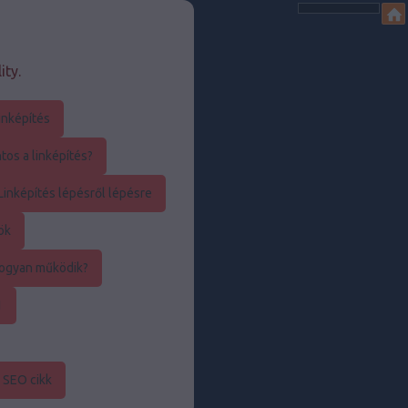
ity.
inképítés
os a linképítés?
inképítés lépésről lépésre
ök
ogyan működik?
1
 SEO cikk