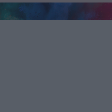
őoptimalizálás ügy
keresőmarketing ügynökség