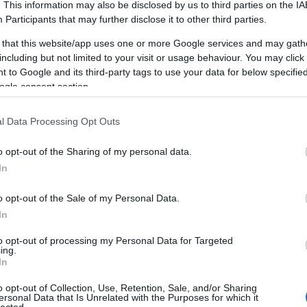
. This information may also be disclosed by us to third parties on the
IA
budapest
R
T
Participants
that may further disclose it to other third parties.
M
keresőmarketing ügynökség
 that this website/app uses one or more Google services and may gath
e
Mellplasztika
Fogyókúra
reblog
including but not limited to your visit or usage behaviour. You may click 
„
Upholstery cleaning in Cork
 to Google and its third-party tags to use your data for below specifi
V
keresooptimalizalas budapest
hamvay
ogle consent section.
ki
lang
keresooptimalizalasarak
legolcsobb
m
f
természetgyógyász Budapest
fürdő árak,
l Data Processing Opt Outs
Mellplasztika, Fogyókúra, Upholstery cleaning,
keresőoptimalizálás, hungarian goose down
o opt-out of the Sharing of my personal data.
pillows, legolcsóbb, természetgyógyász
In
budapest
de
o opt-out of the Sale of my Personal Data.
Onlinemarketing101
F
In
Keresőmarketing Budpest,
y
RS
keresőoptimalizálás
to opt-out of processing my Personal Data for Targeted
b
fogalmak, webáruház
ing.
A
In
készítés
b
o opt-out of Collection, Use, Retention, Sale, and/or Sharing
Onlinemarketing101
ersonal Data that Is Unrelated with the Purposes for which it
lected.