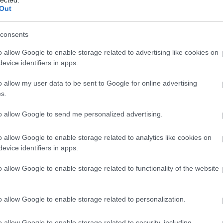
Keresőoptimalizálás
Out
Budpest
keresőoptimalizálás
consents
fogalmak
o allow Google to enable storage related to advertising like cookies on
e
Keresooptimalizalasbudapes
evice identifiers in apps.
t
keresőoptimalizálás eblog
o allow my user data to be sent to Google for online advertising
1
)
Keresőoptimalizálás 2019
s.
zugló keresőoptimalizálás
to allow Google to send me personalized advertising.
lépésről lépésre
árak
o allow Google to enable storage related to analytics like cookies on
keresőoptimalizálás
kereső
evice identifiers in apps.
1
optimalizálás
webáruház
o allow Google to enable storage related to functionality of the website
készítés
Onlinemarketing101
Keresőoptimalizálás Budpest,
o allow Google to enable storage related to personalization.
keresőoptimalizálás fogalmak, webáruház
készítés
o allow Google to enable storage related to security, including