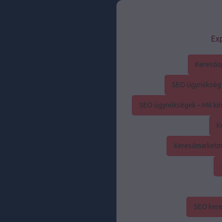
Exp
Keresőo
SEO ügynökség –
SEO ügynökségek – Mit kín
K
Keresőmarketin
SEO kere