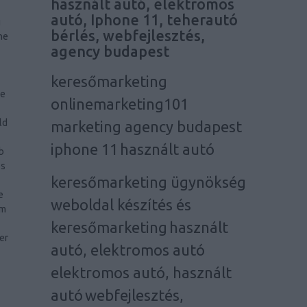
használt autó, elektromos
autó, Iphone 11, teherautó
g
bérlés, webfejlesztés,
ne
agency budapest
keresőmarketing
he
onlinemarketing101
ld
marketing agency budapest
iphone 11
használt autó
b
os
keresőmarketing ügynökség
e
weboldal készítés és
em
keresőmarketing
használt
er
autó, elektromos autó
elektromos autó, használt
autó
webfejlesztés,