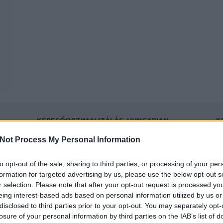
KERESŐOPTIMALIZÁLÁS, HUNGARIAN
K
GOOSE DOWN PILLOWS, LEGOLCSÓBB,
TERMÉSZETGYÓGYÁSZ BUDAPEST
Ke
Not Process My Personal Information
fürdő árak, Mellplasztika,
ü
Fogyókúra, Upholstery
to opt-out of the sale, sharing to third parties, or processing of your per
cleaning,
formation for targeted advertising by us, please use the below opt-out s
F
keresőoptimalizálás,
r selection. Please note that after your opt-out request is processed y
hungarian goose down
eing interest-based ads based on personal information utilized by us or
pillows, legolcsóbb,
disclosed to third parties prior to your opt-out. You may separately opt-
B
természetgyógyász
losure of your personal information by third parties on the IAB’s list of
D