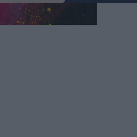
nökség