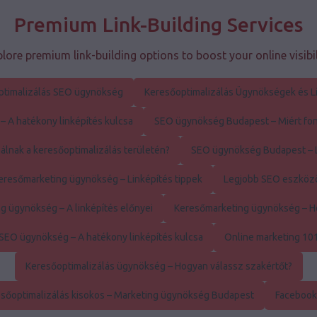
Premium Link-Building Services
lore premium link-building options to boost your online visibil
ptimalizálás SEO ügynökség
Keresőoptimalizálás Ügynökségek és L
 A hatékony linképítés kulcsa
SEO ügynökség Budapest – Miért font
álnak a keresőoptimalizálás területén?
SEO ügynökség Budapest – L
eresőmarketing ügynökség – Linképítés tippek
Legjobb SEO eszköz
g ügynökség – A linképítés előnyei
Keresőmarketing ügynökség – H
SEO ügynökség – A hatékony linképítés kulcsa
Online marketing 10
Keresőoptimalizálás ügynökség – Hogyan válassz szakértőt?
sőoptimalizálás kisokos – Marketing ügynökség Budapest
Facebook