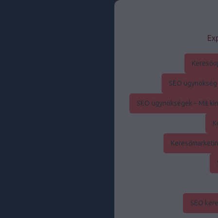
Exp
Keresőo
SEO ügynökség –
SEO ügynökségek – Mit kín
K
Keresőmarketin
SEO kere