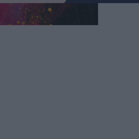
nökség