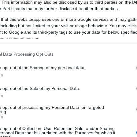
. This information may also be disclosed by us to third parties on the
IA
budapest
ad
n
Participants
that may further disclose it to other third parties.
R
keresőmarketing ügynökség
 that this website/app uses one or more Google services and may gath
k
Mellplasztika
Fogyókúra
reblog
including but not limited to your visit or usage behaviour. You may click 
k
Upholstery cleaning in Cork
 to Google and its third-party tags to use your data for below specifi
A
keresooptimalizalas budapest
hamvay
ogle consent section.
h
lang
keresooptimalizalasarak
legolcsobb
m
O
természetgyógyász Budapest
fürdő árak,
l Data Processing Opt Outs
é
Mellplasztika, Fogyókúra, Upholstery cleaning,
keresőoptimalizálás, hungarian goose down
o opt-out of the Sharing of my personal data.
pillows, legolcsóbb, természetgyógyász
In
budapest
de
o opt-out of the Sale of my Personal Data.
Onlinemarketing101
In
Keresőmarketing Budpest,
F
y
keresőoptimalizálás
to opt-out of processing my Personal Data for Targeted
RS
fogalmak, webáruház
ing.
b
In
készítés
A
b
o opt-out of Collection, Use, Retention, Sale, and/or Sharing
Onlinemarketing101
ersonal Data that Is Unrelated with the Purposes for which it
lected.