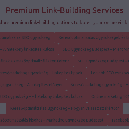
Premium Link-Building Services
lore premium link-building options to boost your online visibil
ptimalizálás SEO ügynökség
Keresőoptimalizálás Ügynökségek és L
 A hatékony linképítés kulcsa
SEO ügynökség Budapest – Miért font
álnak a keresőoptimalizálás területén?
SEO ügynökség Budapest – L
eresőmarketing ügynökség – Linképítés tippek
Legjobb SEO eszköz
g ügynökség – A linképítés előnyei
Keresőmarketing ügynökség – H
SEO ügynökség – A hatékony linképítés kulcsa
Online marketing 10
Keresőoptimalizálás ügynökség – Hogyan válassz szakértőt?
sőoptimalizálás kisokos – Marketing ügynökség Budapest
Facebook