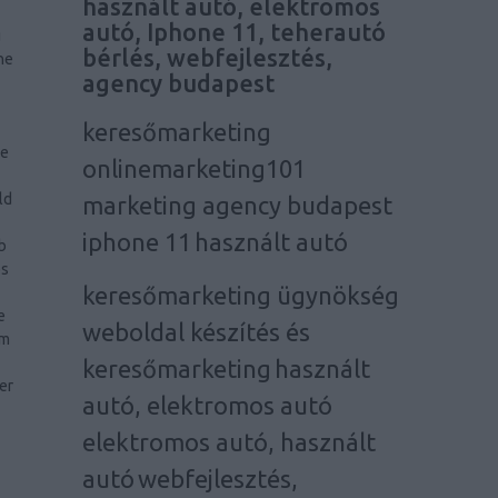
használt autó, elektromos
autó, Iphone 11, teherautó
g
bérlés, webfejlesztés,
ne
agency budapest
keresőmarketing
he
onlinemarketing101
ld
marketing agency budapest
iphone 11
használt autó
b
os
keresőmarketing ügynökség
e
weboldal készítés és
em
keresőmarketing
használt
er
autó, elektromos autó
elektromos autó, használt
autó
webfejlesztés,