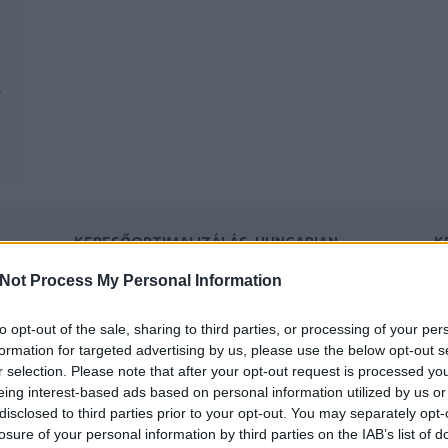
.
d
KERESŐOPTIMALIZÁLÁS, HUNGARIAN
K
GOOSE DOWN PILLOWS, LEGOLCSÓBB,
TERMÉSZETGYÓGYÁSZ BUDAPEST
Ke
Not Process My Personal Information
fürdő árak, Mellplasztika,
ü
Fogyókúra, Upholstery
to opt-out of the sale, sharing to third parties, or processing of your per
cleaning,
formation for targeted advertising by us, please use the below opt-out s
F
keresőoptimalizálás,
r selection. Please note that after your opt-out request is processed y
hungarian goose down
eing interest-based ads based on personal information utilized by us or
pillows, legolcsóbb,
disclosed to third parties prior to your opt-out. You may separately opt-
B
természetgyógyász
losure of your personal information by third parties on the IAB’s list of
Ró