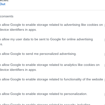
Keresőoptimalizálás
Out
Budpest
keresőoptimalizálás
consents
fogalmak
o allow Google to enable storage related to advertising like cookies on
e
Keresooptimalizalasbudapes
evice identifiers in apps.
t
keresőoptimalizálás eblog
o allow my user data to be sent to Google for online advertising
1
)
Keresőoptimalizálás 2019
s.
zugló keresőoptimalizálás
to allow Google to send me personalized advertising.
lépésről lépésre
árak
o allow Google to enable storage related to analytics like cookies on
keresőoptimalizálás
kereső
evice identifiers in apps.
1
optimalizálás
webáruház
o allow Google to enable storage related to functionality of the website
készítés
Onlinemarketing101
Keresőoptimalizálás Budpest,
o allow Google to enable storage related to personalization.
keresőoptimalizálás fogalmak, webáruház
készítés
o allow Google to enable storage related to security, including