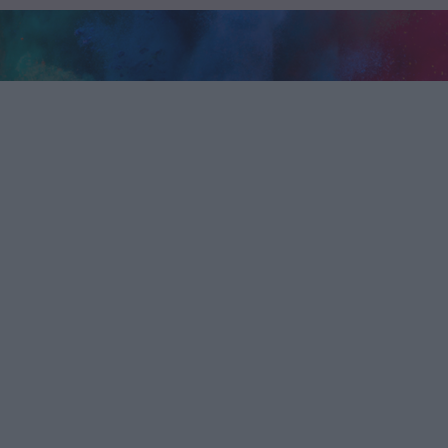
őoptimalizálás ügy
keresőmarketing ügynökség