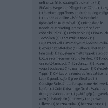
online vásárlási stratégiák a sikerhez !
(
1
)
Einfache Wege zur Pflege Ihrer Zähne
(
1
)
ek
(
1
)
Éliminer lappréhension du shopping en lig
(
1
)
Élvezd az online vásárlást ezekkel a
tippekkel és mutatókkal.
(
1
)
Entrez dans le
monde du marketing Internet grâce à ces
conseils utiles.
(
1
)
Erfahren Sie
(
1
)
Erstaunlic
Techniken
(
1
)
Fantasztikus tippek
(
1
)
Fejleszteni kell a személyes fejlődést? Próbá
ki ezeket az ötleteket
(
1
)
Felbecsülhetetlen
tanácsok
(
1
)
Figyelemre méltó tippek a legjob
közösségi média marketing tervhez!
(
1
)
Font
önsegítő tanácsok
(
1
)
főzőtejszín
(
1
)
frozen
yogurt budapest
(
1
)
gamer asztal
(
1
)
Gelestet
Tipps
(
1
)
GM Labor személyes fejlesztése n
kell
(
1
)
gouda sajt
(
1
)
greenfield tea
(
1
)
Günstige Farbständer für sparsame Heimwerk
kaufen
(
1
)
Gute Ratschläge für die Wahl des
richtigen Zahnarztes
(
1
)
gyártó gép
(
1
)
gyerek
autó
(
1
)
habtejszín
(
1
)
Hamvay Lang Down
Pillows
(
1
)
használtruha
(
1
)
használt ruha
(
1
)