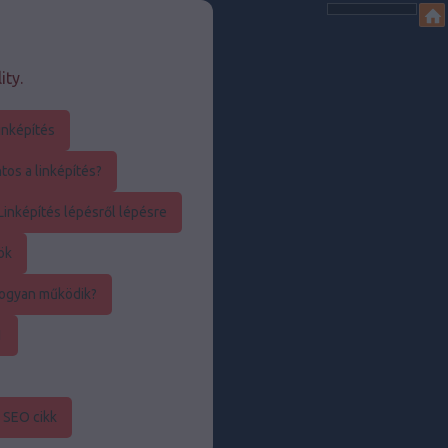
ity.
inképítés
os a linképítés?
inképítés lépésről lépésre
ök
ogyan működik?
1
 SEO cikk